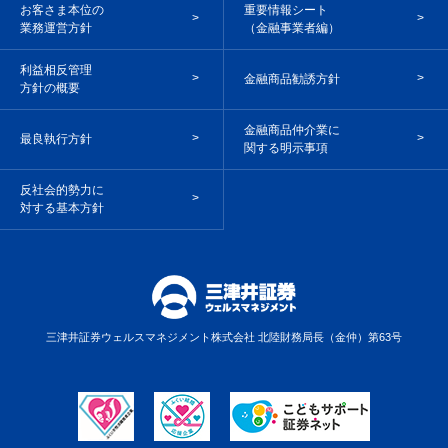
お客さま本位の
重要情報シート
業務運営方針
（金融事業者編）
利益相反管理
金融商品勧誘方針
方針の概要
金融商品仲介業に
最良執行方針
関する明示事項
反社会的勢力に
対する基本方針
三津井証券ウェルスマネジメント株式会社
北陸財務局長（金仲）第63号