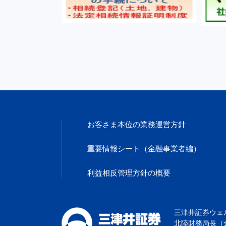
お客さま本位の
業務運営方針
重要情報シート
（金融事業者編）
利益相反管理
方針の概要
三津井証券ウェ
北陸財務局長（