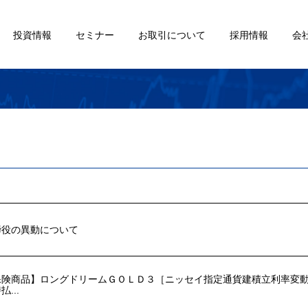
投資情報
セミナー
お取引について
採用情報
会
締役の異動について
保険商品】ロングドリームＧＯＬＤ３［ニッセイ指定通貨建積立利率変
払...