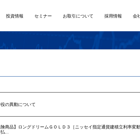
投資情報
セミナー
お取引について
採用情報
会
締役の異動について
保険商品】ロングドリームＧＯＬＤ３［ニッセイ指定通貨建積立利率変
払...