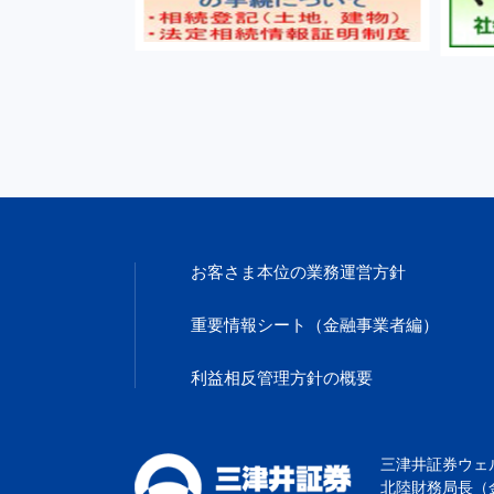
お客さま本位の
業務運営方針
重要情報シート
（金融事業者編）
利益相反管理
方針の概要
三津井証券ウェ
北陸財務局長（